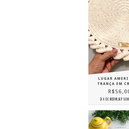
LUGAR AMER
TRANÇA EM C
R$56,0
3
X DE
R$18,67
SEM