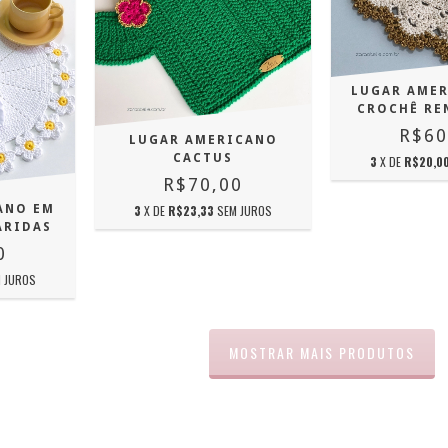
LUGAR AME
CROCHÊ RE
R$60
LUGAR AMERICANO
CACTUS
3
X DE
R$20,0
R$70,00
3
X DE
R$23,33
SEM JUROS
ANO EM
ARIDAS
0
 JUROS
MOSTRAR MAIS PRODUTOS