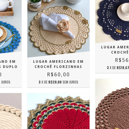
LUGAR AME
CROCHÊ
R$56
LUGAR AMERICANO EM
ANO EM
CROCHÊ FLORZINHAS
S DUPLO
3
X DE
R$18,6
R$60,00
0
3
X DE
R$20,00
SEM JUROS
 JUROS