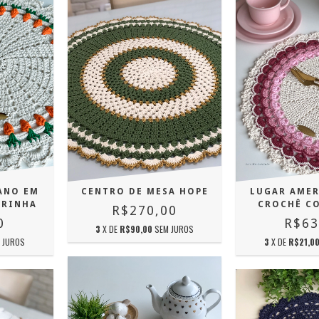
ANO EM
CENTRO DE MESA HOPE
LUGAR AME
URINHA
CROCHÊ C
R$270,00
0
R$63
3
X DE
R$90,00
SEM JUROS
 JUROS
3
X DE
R$21,0