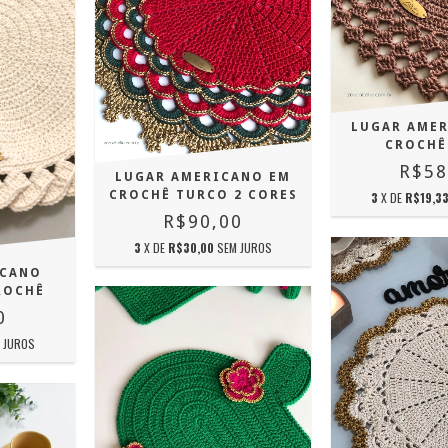
LUGAR AME
CROCHÊ
R$58
LUGAR AMERICANO EM
CROCHÊ TURCO 2 CORES
3
X DE
R$19,3
R$90,00
3
X DE
R$30,00
SEM JUROS
ICANO
ROCHÊ
0
 JUROS