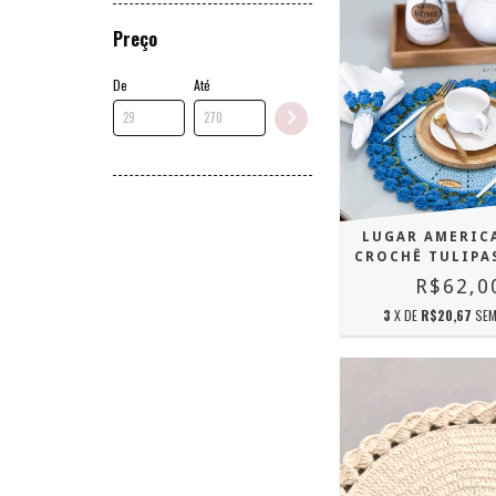
Preço
De
Até
LUGAR AMERIC
CROCHÊ TULIPA
R$62,0
3
X DE
R$20,67
SEM