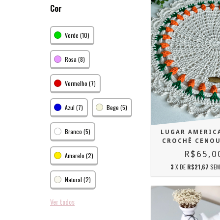
Cor
Verde (10)
Rosa (8)
Vermelho (7)
Azul (7)
Bege (5)
Branco (5)
LUGAR AMERIC
CROCHÊ CENO
R$65,0
Amarelo (2)
3
X DE
R$21,67
SEM
Natural (2)
Ver todos