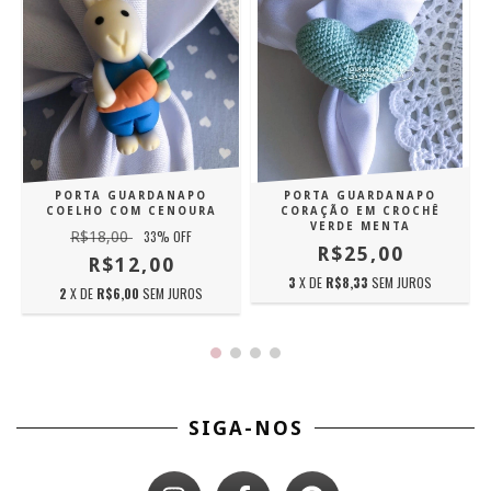
PORTA GUARDANAPO
PORTA GUARDANAPO
COELHO COM CENOURA
CORAÇÃO EM CROCHÊ
VERDE MENTA
33
% OFF
R$18,00
R$25,00
R$12,00
3
X DE
R$8,33
SEM JUROS
2
X DE
R$6,00
SEM JUROS
SIGA-NOS