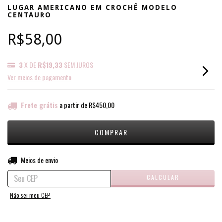
LUGAR AMERICANO EM CROCHÊ MODELO
CENTAURO
R$58,00
3
X DE
R$19,33
SEM JUROS
Ver meios de pagamento
Frete grátis
a partir de
R$450,00
ALTERAR CEP
Entregas para o CEP:
Meios de envio
CALCULAR
Não sei meu CEP