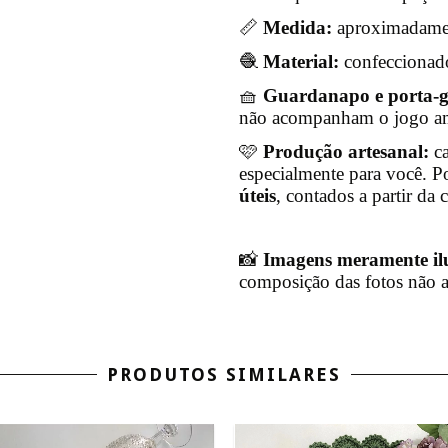
📏
Medida:
aproximadame
🧶
Material:
confeccionado
🧺
Guardanapo e porta-
não acompanham o jogo am
🩷
Produção artesanal:
ca
especialmente para você. P
úteis
, contados a partir d
📸
Imagens meramente ilu
composição das fotos não
PRODUTOS SIMILARES