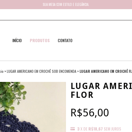
SUA MESA COM ESTILO E ELEGÂNCIA.
INÍCIO
PRODUTOS
CONTATO
cio
>
LUGAR AMERICANO EM CROCHÊ SOB ENCOMENDA
>
LUGAR AMERICANO EM CROCHÊ F
LUGAR AMER
FLOR
R$56,00
3
X DE
R$18,67
SEM JUROS