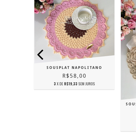
SOUSPLAT NAPOLITANO
R$58,00
ESSENCIAL
3
X DE
R$19,33
SEM JUROS
JUROS
SOU