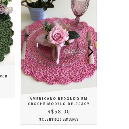
SOUSPLA
3
X 
WER
AMERICANO REDONDO EM
CROCHÊ MODELO DELICACY
R$58,00
3
X DE
R$19,33
SEM JUROS