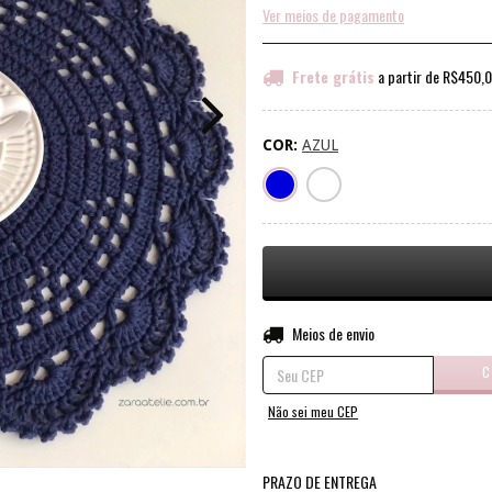
Ver meios de pagamento
Frete grátis
a partir de
R$450,
COR:
AZUL
Entregas para o CEP:
Meios de envio
C
Não sei meu CEP
PRAZO DE ENTREGA