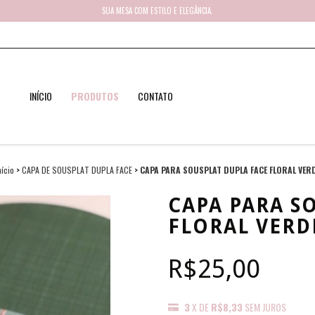
SUA MESA COM ESTILO E ELEGÂNCIA.
INÍCIO
PRODUTOS
CONTATO
nício
>
CAPA DE SOUSPLAT DUPLA FACE
>
CAPA PARA SOUSPLAT DUPLA FACE FLORAL VER
CAPA PARA S
FLORAL VERD
R$25,00
3
X DE
R$8,33
SEM JUROS