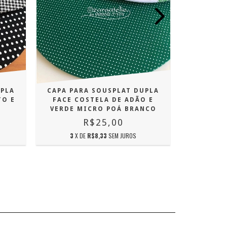
UPLA
CAPA PARA SOUSPLAT DUPLA
CAPA PA
TO E
FACE COSTELA DE ADÃO E
FACE LIM
VERDE MICRO POÁ BRANCO
R$25,00
3
X DE
R$8,33
SEM JUROS
3
X 