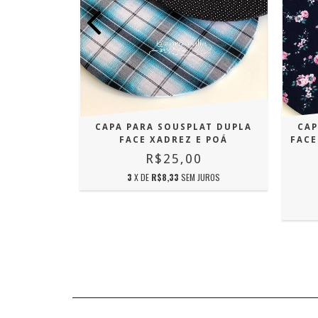
AT DUPLA
CAPA PARA SOUSPLAT DUPLA
CAP
EZ BEGE
FACE XADREZ E POÁ
FACE
R$25,00
JUROS
3
X DE
R$8,33
SEM JUROS